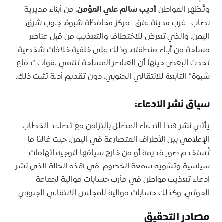
وتُظهر المواطن
أديب سالم علي المؤمن
، من أبناء مديرية
نصاب- غرب مدينة عتق- مركز محافظة شبوة، جنوب شرق
اليمن، والذي تعرض للاختطاف والتعذيب من قبل عناصر
مسلحة من أبناء منطقته، وذلك على خلفية خلافات شخصية.
تحدث البعض حينها أن العناصر المسلحة تنتمي لقوات “دفاع
شبوة” التابعة للانتقالي الجنوبي، دون تقديم أدلة تثبت ذلك.
سياق نشر الادعاء:
يأتي نشر هذا الادعاء المضلل بالتزامن مع تصاعد الخطاب
الإعلامي بين الأطراف المتصارعة في اليمن، حيث غالبًا ما
تُستخدم صور قديمة أو من خارج سياقها لتوجيه اتهامات
سياسية وتشويه سمعة الخصوم. في هذه الحالة الذي نشر
ادعاء تعذيب مواطن في مأرب حسابات موالية لجماعة
الحوثي، وكذلك حسابات موالية للمجلس الانتقالي الجنوبي.
مصادر التحقيق