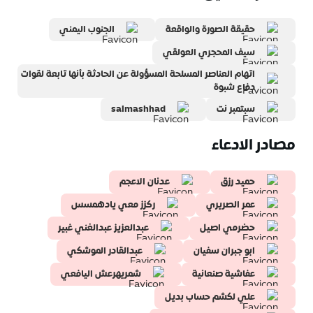
حقيقة الصورة والواقعة
الجنوب اليمني
اتهام العناصر المسلحة المسؤولة عن الحادثة بأنها تابعة لقوات
دفاع شبوة
سبتمبر نت
salmashhad
مصادر الادعاء
حميد رزق
عدنان الاعجم
عمر الصريري
ركزز معي يادهمسس
حضرمي اصيل
عبدالعزيز عبدالغني غبير
ابو جبران سفيان
عبدالقادر الموشكي
عفاشية صنعانية
شمريهرعش اليافعي
علي لكشم حساب بديل