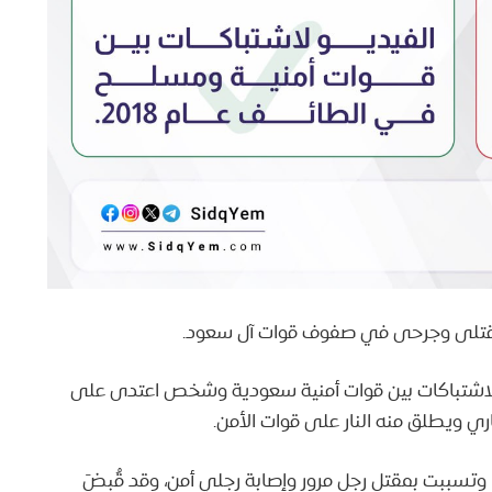
 قتلى وجرحى في صفوف قوات آل سعود.
يديو نشر في 31 مايو 2018، ويعود لاشتباكات بين قوات أمنية سعودية وشخص اعتدى على
ي ويطلق منه النار على قوات الأمن.
تسببت بمقتل رجل مرور وإصابة رجلي أمن، وقد قُبِضَ