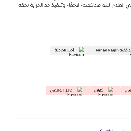
لعلاج، لتتم محاكمته- لاحقًا- وتنفيذ حد الحرابة بحقه
قيه Fahad Faqih
أخبار الحادثة
همي
كهلان
عادل الوادعي