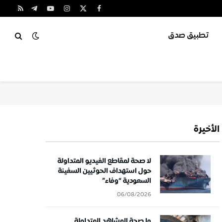
X
فيسبوك
الانستغرام
يوتيوب
تيلقرام
RSS
(Twitter)
تطبيق صدق
الأخيرة
لا صحة لمقاطع الفيديو المتداولة
حول استهداف الحوثيين السفينة
السعودية “وفاء”
06/08/2026
ما صحة المشاهد المتداولة