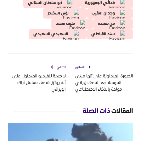
فدائي الجمهورية
أبو سلطان ألسناني
وجدان النقيب
لؤي اسكندر
من صعده
منيف محمد
سند القباطي
السعيدي السعيدي
السابق
التالي
الصورة المتداولة على أنها مبنى
لا صحة للفيديو المتداول على
الموساد بعد قصف إيراني
أنه يوثق قصف مفاعل آراك
مولدة بالذكاء الاصطناعي
الإيراني
المقالات
ذات الصلة