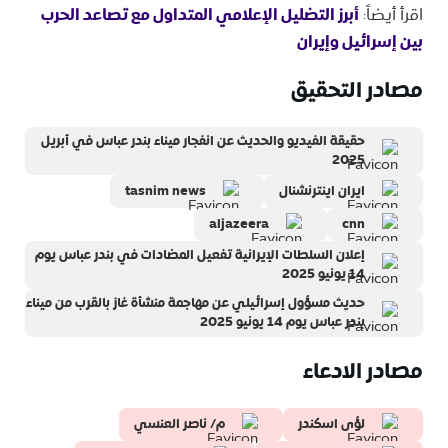
اقرأ أيضاً:
أبرز التضليل الإعلامي المتداول مع تصاعد الحرب
بين إسرائيل وإيران
مصادر التحقيق
حقيقة الفيديو والحديث عن انفجار ميناء بندر عباس في أبريل
2025
ايران اينترنشنال
tasnim news
aljazeera
cnn
إعلان السلطات الإيرانية تفعيل المضادات في بندر عباس يوم
14 يونيو 2025
حديث مسؤول إسرائيلي عن مهاجمة منشأة غاز بالقرب من ميناء
بندر عباس يوم 14 يونيو 2025
مصادر الادعاء
لؤى اسكندر
م/ ناصر العنسي