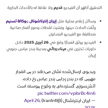
التحقيق أظهر أن الفيديو
قديم
ولا علاقة له بالأحداث الجارية:
وسائل إعلام محلية مثل
إيران إنترناشونال
و
وكالة تسنيم
وثّقت الحادث حينها، ونشرت لقطات وصور أقمار صناعية
متطابقة مع الفيديو المتداول.
الفيديو يوثق انفجارًا وقع في
26 أبريل 2025
داخل
حاويات تخزين في
ميناء رجائي
بمدينة بندر عباس، جنوبي
إيران.
ویدیوی ارسال‌شده نشان می‌دهد در پی انفجار
مهیبی که در بندر رجایی بندر عباس رخ داده،
آتش‌سوزی گسترده‌ای به وقوع پیوسته است.
pic.twitter.com/vpibrBc4m6
— ايران اينترنشنال (@IranIntl)
April 26,
2025