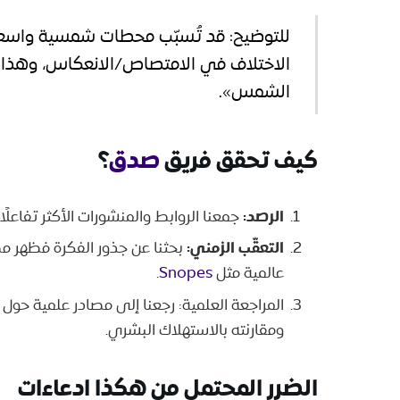
للتوضيح: قد تُسبّب محطات شمسية واس
الاختلاف في الامتصاص/الانعكاس، وهذا ت
الشمس».
كيف تحقق فريق
صدق
؟
الرصد:
جمعنا الروابط والمنشورات الأكثر تفاعلً
التعقّب الزمني:
بحثنا عن جذور الفكرة فظهر 
عالمية مثل
Snopes
.
المراجعة العلمية: رجعنا إلى مصادر علمية حو
ومقارنته بالاستهلاك البشري.
الضرر المحتمل من هكذا ادعاءات