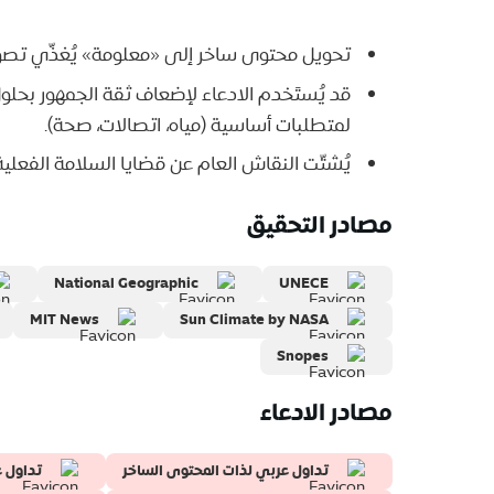
تحويل محتوى ساخر إلى «معلومة» يُغذّي تصوّ
قد يُستَخدم الادعاء لإضعاف ثقة الجمهور بحلول
لمتطلبات أساسية (مياه، اتصالات، صحة).
يُشتّت النقاش العام عن قضايا السلامة الفعلية: 
مصادر التحقيق
National Geographic
UNECE
MIT News
Sun Climate by NASA
Snopes
مصادر الادعاء
تداول عربي لذات المحتوى الساخر
تداول ع