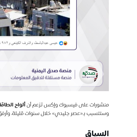
ألواح الطا
منشورات على فيسبوك وإكس تزعم أن
وستتسبب بـ«عصر جليدي» خلال سنوات قليلة، وأرفق ب
السياق