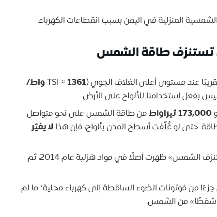
لشمسية المنزلية في اليمن بسبب انقطاعات الكهرباء.
لا تستنزف طاقة الشمس
1361 واط/
ريبًا عند مستوى أعلى الغلاف الجوي (TSI ≈
يس بفعل استخدامنا للألواح على الأرض.
173,000 تيراواط
و
من طاقة الشمس على نحو متواصل
لا يغيّر
قة. حتى لو غُلّفت أسطح المدن بألواح، فإن هذا
سردية «الألواح تستنزف الشمس» ظهرت أصلًا في مواد هزلية عام 2014، ثم
جزءًا من فوتونات الضوء الساقطة إلى كهرباء محلية؛ ما لم
حدث «شفطًا» من الشمس.