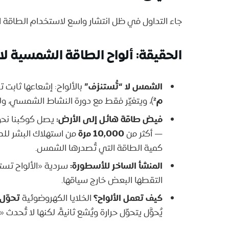
جاء التداول في ظل انتشار واسع لاستخدام الطاقة ا
الحقيقة: ألواح الطاقة الشمسية 
الشمس لا “تُستنزف”
بالألواح: إشعاعها ثابت تق
م²
)، ويتغيّر فقط مع دورة النشاط الشمسي، ول
فيض طاقة هائل إلى الأرض:
يصل كوكبنا نح
10,000 مرة
— أكثر من
من استهلاك البشر للطا
كمية الطاقة التي تُصدرها الشمس.
المنشأ الساخر للأسطورة:
التقطها البعض خارج سياقها.
كيف تعمل الألواح؟
تحوّل
الخلايا الكهروضوئية
يُحوَّل يتحوّل حرارة ويُشع ثانيةً، لكنها لا تُ