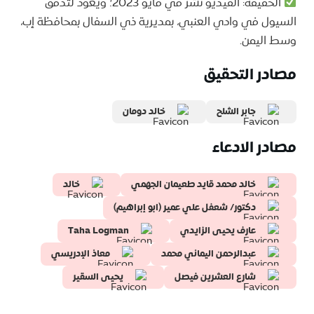
الحقيقة: الفيديو نشر في مايو 2023؛ ويعود لتدفق
السيول في وادي العنبي، بمديرية ذي السفال بمحافظة إب،
وسط اليمن.
مصادر التحقيق
جابر الشلح
خالد دومان
مصادر الادعاء
خالد محمد قايد طعيمان الجهمي
خالد
دكتور/ شعفل علي عمير (ابو إبراهيم)
عارف يحيى الزايدي
Taha Logman
عبدالرحمن اليماني محمد
معاذ الإدريسي
يحيى السقير