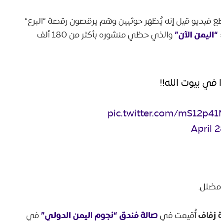
 فيديو قيل إنه يُظهر حوثيين وهم يرقصون رقصة “البرع”
“اليمن الآن”
والذي حظي منشوره بأكثر من 180 ألف
 في بيوت الله!!
pic.twitter.com/mS12p4
April 
 مضلل.
 زفاف
صالة فندق “نجوم اليمن الدولي”
أُقيمت في
في