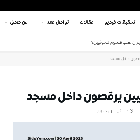
تحقيقات فيديو
مقالات
تواصل معنا
عن صدق
جران عقب هجوم للحوثيين؟
رقصون داخل مسجد
ثيين يرقصون داخل مسجد
2 دقائق
26
زيارة