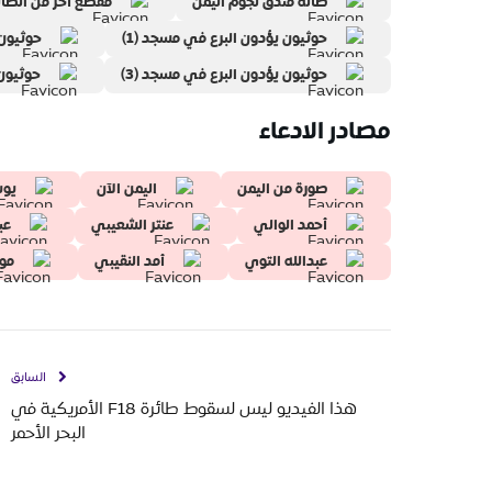
صالة فندق نجوم اليمن
مقطع آخر من الصال
حوثيون يؤدون البرع في مسجد (1)
حوثيون 
حوثيون يؤدون البرع في مسجد (3)
حوثيون 
مصادر الادعاء
صورة من اليمن
اليمن الآن
يو
أحمد الوالي
عنتر الشعيبي
عب
عبدالله التوي
أمد النقيبي
مو
السابق
هذا الفيديو ليس لسقوط طائرة F18 الأمريكية في
البحر الأحمر