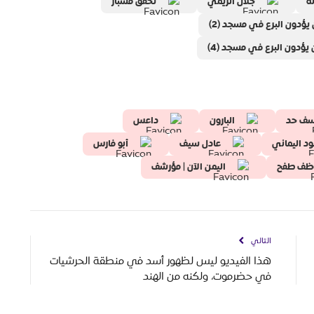
ة
جلال الريمي
تحقق مسبار
يؤدون البرع في مسجد (2)
يؤدون البرع في مسجد (4)
سف حد
البارون
داعس
ود اليماني
عادل سيف
أبو فارس
ظف طفح
اليمن الآن | مؤرشف
التالي
هذا الفيديو ليس لظهور أسد في منطقة الحرشيات
في حضرموت، ولكنه من الهند