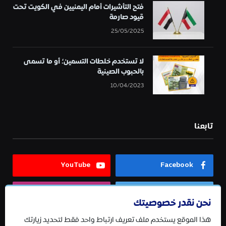
فتح التأشيرات أمام اليمنيين في الكويت تحت
قيود صارمة
25/05/2025
لا تستخدم خلطات التسمين؛ أو ما تسمى
بالحبوب الصينية
10/04/2023
تابعنا
YouTube
Facebook
Instagram
Twitter
نحن نقدر خصوصيتك
هذا الموقع يستخدم ملف تعريف ارتباط واحد فقط لتحديد زيارتك
Telegram