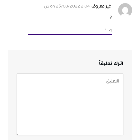
غير معروف
on
25/03/2022 2:04 ص
?
رد
اترك تعليقاً