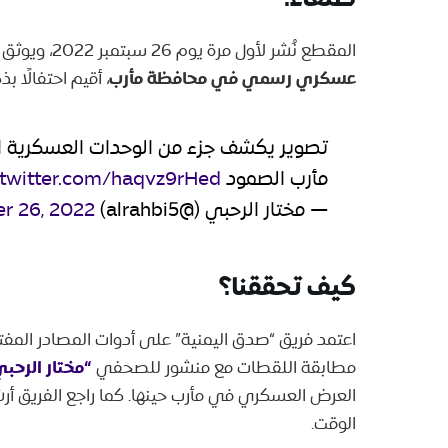
المقطع نُشر لأول مرة يوم 26 سبتمبر 2022، ويوثق وحدات عسكرية وهي تستعد للمشاركة في
عسكري رسمي في محافظة مأرب
، أقيم احتفالًا ب
تصوير يكشف جزء من الوحدات العسكرية ا
مأرب الصمود
.twitter.com/haqvz9rHed
— مختار الرحبي (@alrahbi5)
r 26, 2022
كيف تحققنا؟
اعتمد فريق “صدق اليمنية” على أدوات المصادر المف
“مختار الرحب
مطابقة اللقطات مع منشور للصحفي
العرض العسكري في مأرب حينها. كما راجع الفريق أ
الوقت.