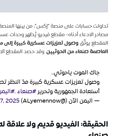
تداولت حسابات على منصة “إكس”، من بينها المنصة ا
مصادر الادعاء أدناه- مقطع فيديو يُظهر وحدات عس
وصول تعزيزات عسكرية كبيرة إلى م
المقطع يوثّق
العاصمة صنعاء من الحوثيين
. وقد حصد المقطع آلاف 
جاك الموت ياحوثي..
وصول تعزيزات عسكرية كبيرة مدّ النظر 
أستعادة الجمهورية وتحرير
#صنعاء
.
#اليمن
— اليمن الآن (@ALyemennow)
17, 2025
الحقيقة
: الفيديو قديم ولا علاقة 
صنعاء.