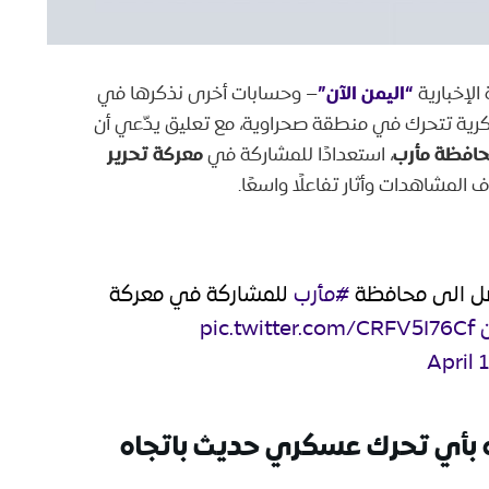
“اليمن الآن”
لإخبارية
– وحسابات أخرى نذكرها في
كرية تتحرك في منطقة صحراوية، مع تعليق يدّعي أن
حافظة مأرب
معركة تحرير
، استعدادًا للمشاركة في
المشاهدات وأثار تفاعلًا واسعًا.
تصل الى محافظة
#مأرب
للمشاركة في معركة
pic.twitter.com/CRFV5I76Cf
April 
له بأي تحرك عسكري حديث باتجاه