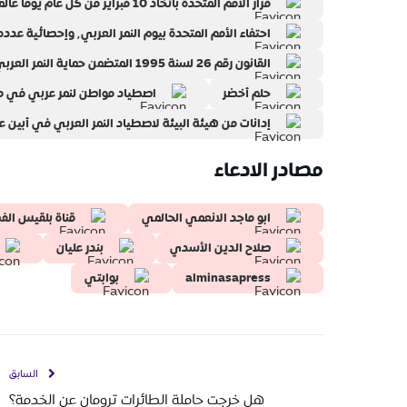
قرار الأمم المتحدة باتخاذ 10 فبراير من كل عام يوما عالميا للنمر العربي
احتفاء الأمم المتحدة بيوم النمر العربي٬ وإحصائية عدده في الطبيعة
القانون رقم 26 لسنة 1995 المتضمن حماية النمر العربي
حلم أخضر
اصطياد مواطن لنمر عربي في محاف
إدانات من هيئة البيئة لاصطياد النمر العربي في أبين عام 1
مصادر الادعاء
ابو ماجد الانعمي الحالمي
قناة بلقيس الف
صلاح الدين الأسدي
بندر عليان
alminasapress
بوابتي
السابق
هل خرجت حاملة الطائرات ترومان عن الخدمة؟