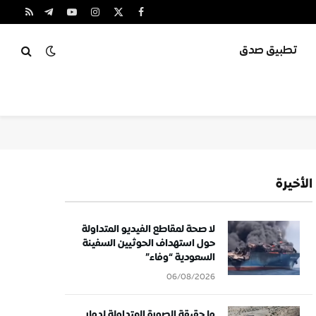
X
فيسبوك
الانستغرام
يوتيوب
تيلقرام
RSS
(Twitter)
تطبيق صدق
الأخيرة
لا صحة لمقاطع الفيديو المتداولة
حول استهداف الحوثيين السفينة
السعودية “وفاء”
06/08/2026
ما حقيقة الصورة المتداولة لدمار