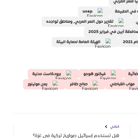
unep
تقارير حول النمر العربي٬ ومناطق تواجده
ظة أبين في فبراير 2025
202
الهيئة العامة لحماية البيئة
ضائية
فيكتور هوجو
برودكاست عدنية
مهاب القباطي
صالح ظافر
يمن مونيتور
التالي
هل تستخدم إسرائيل صواريخ تركية في غزة؟