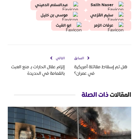
Salih Naser
عبدالسلام الدميني
سليم القزعي
موسى بن خليل
عرفات الزمر
ابو الغيث
السابق
التالي
هل تم إسقاط مقاتلة أمريكية
إلزام عقال الحارات بـ منع العبث
في عمران؟
بالقمامة في الحديدة
المقالات
ذات الصلة