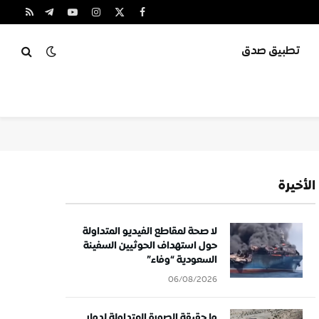
X
فيسبوك
الانستغرام
يوتيوب
تيلقرام
RSS
(Twitter)
تطبيق صدق
الأخيرة
لا صحة لمقاطع الفيديو المتداولة
حول استهداف الحوثيين السفينة
السعودية “وفاء”
06/08/2026
ما حقيقة الصورة المتداولة لدمار