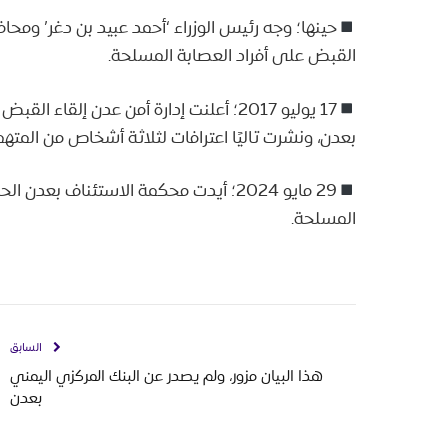
حينها؛ وجه رئيس الوزراء ‘أحمد عبيد بن دغر’ ومحاف
القبض على أفراد العصابة المسلحة.
17 يوليو 2017؛ أعلنت إدارة أمن عدن إل
بعدن، ونشرت تاليًا اعترافات لثلاثة أشخاص من المته
29 مايو 2024؛ أيدت محكمة الاستئناف بع
المسلحة.
السابق
هذا البيان مزور، ولم يصدر عن البنك المركزي اليمني
بعدن