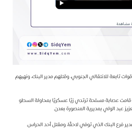
وات تابعة للانتقالي الجنوبي، وقتلهم مدير البنك، ونهبهم
مقطع الفيديو من 13 يوليو 2017؛ حيث قامت عصابة مسلحة ترتدي زيًا عسكريًا بمحاولة السطو
يز عبد الولي بمديرية المنصورة بعدن.
ر فرع البنك الذي توفي لاحقًا، ومقتل أحد الحراس.