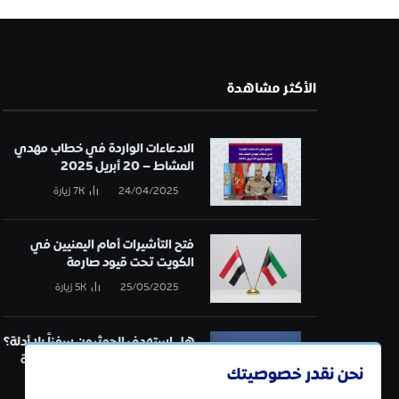
الأكثر مشاهدة
الادعاءات الواردة في خطاب مهدي
المشاط – 20 أبريل 2025
24/04/2025
7K
زيارة
فتح التأشيرات أمام اليمنيين في
الكويت تحت قيود صارمة
25/05/2025
5K
زيارة
هل استهدف الحوثيون سفناً بلا أدلة؟
تحقيق في قائمة الهجمات البحرية
نحن نقدر خصوصيتك
21/01/2025
5K
زيارة