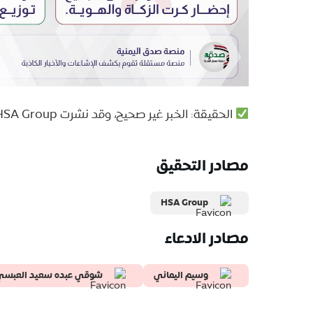
الحقيقة: الخبر غير صحيح، وقد نشرت HSA Group منشوراً تنفي فيه صحة ما تم تداوله.
مصادر التحقيق
HSA Group
مصادر الادعاء
وسيم اليماني
‏شوقي عبده سعيد العبسي