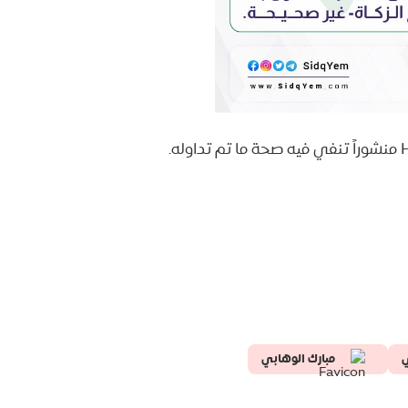
‏
مبارك الوهابي