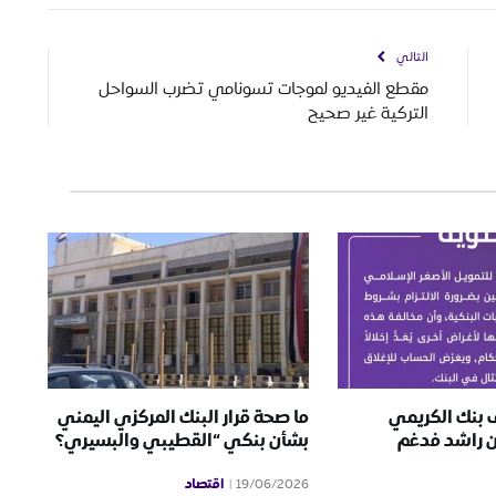
التالي
مقطع الفيديو لموجات تسونامي تضرب السواحل
التركية غير صحيح
ف بنك الكريمي
ما صحة قرار البنك المركزي اليمني
ن راشد فدغم
بشأن بنكي “القطيبي والبسيري؟
اقتصاد
19/06/2026