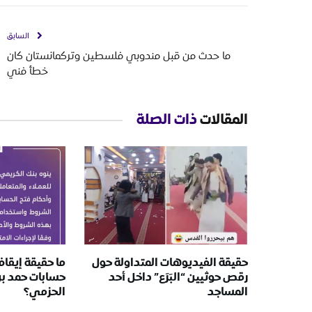
السابق
ما حدث من قبل مندوبي فلسطين وتركمانستان كان
خطأ فني
المقالات
ذات الصلة
حقيقة الفيديوهات المتداولة حول
ما حقيقة إيقا
رقص حوثيين “البَرَع” داخل أحد
حسابات حمد ب
المساجد
الحزمي؟