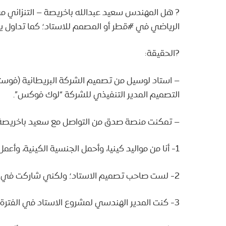
? هل المهندس سعيد عبدالله باخريصة – التنزاني 
الرياضي في #قطر أو المصمم للاستاد؛ كما تداول ي
?الحقيقة:
– استاد لوسيل من تصميم الشركة البريطانية (فوستر+ب
التصميم المدير التنفيذي للشركة “لوك فوكس”.
– تمكنت منصة صدق من التواصل مع سعيد باخريصة؛ 
1- أنا من مواليد كينيا، وأحمل الجنسية الكينية، وأعمل في تنزانيا، وأصولي حضرمية.
2- لست صاحب تصميم الاستاد؛ ولكني شاركت في بعض تصاميم وبناء الاستاد.
3- كنت المدير الهندسي لمشروع الاستاد في الفترة من مايو 2017 وحتى أكتوبر 2017.