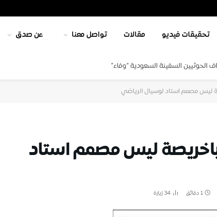
تحقيقات فيديو
مقالات
تواصل معنا
عن صدق
ف الحوثيين السفينة السعودية “وفاء”
ة ليس مصمم استاد لوسيال الرياضي
باخريصة ليس مصمم استاد
1 دقائق
34
زيارة