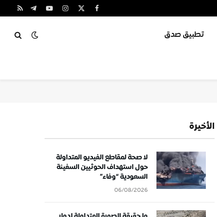
X
فيسبوك
الانستغرام
يوتيوب
تيلقرام
RSS
(Twitter)
تطبيق صدق
الأخيرة
لا صحة لمقاطع الفيديو المتداولة
حول استهداف الحوثيين السفينة
السعودية “وفاء”
06/08/2026
ما حقيقة الصورة المتداولة لدمار