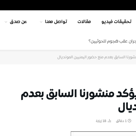
تحقيقات فيديو
مقالات
تواصل معنا
عن صدق
جران عقب هجوم للحوثيين؟
ورنا السابق بعدم منع حضور اليمنيين المونديال
ؤكد منشورنا السابق بعدم
يال
1 دقائق
18
زيارة