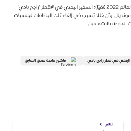
? تأكيداً لما نشرناه سابقاً حول بطاقات حضور كأس العالم 2022 (هيّا)؛ السفير اليمني في #قطر ‘راجح بادي’
المونديال، وأن خللا تسبب في إلغاء تلك البطاقات لجنسيات
 الخاصة بالمتقدمين.
اليمني في قطر راجح بادي
منشور منصة صدق السابق
التالي