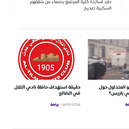
طرد أساتذة كلية المجتمع بصنعاء من شققهم
السكنية صحيح
و المتداول حول
حقيقة استهداف حافلة نادي التلال
ي باريس؟
في الضالع
ضة
رياضة
14/05/2026