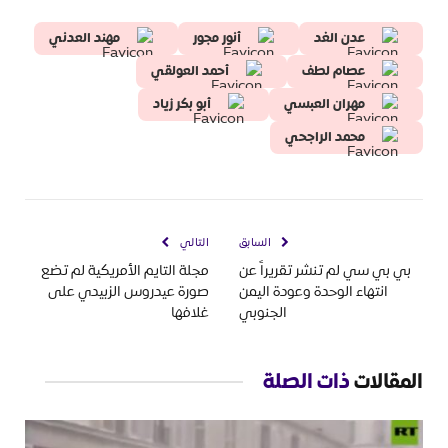
عدن الغد
أنور مجور
مهند العدني
عصام لطف
أحمد العولقي
مهران العبسي
أبو بكر زياد
محمد الراجحي
السابق
التالي
بي بي سي لم تنشر تقريراً عن
مجلة التايم الأمريكية لم تضع
انتهاء الوحدة وعودة اليمن
صورة عيدروس الزبيدي على
الجنوبي
غلافها
المقالات
ذات الصلة