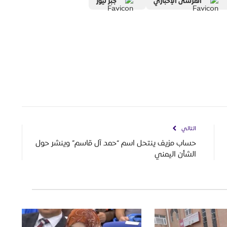
المرسى الإخباري
جبر نيوز
التالي
حساب مزيف ينتحل اسم “حمد آل قاسم” وينشر حول
الشأن اليمني