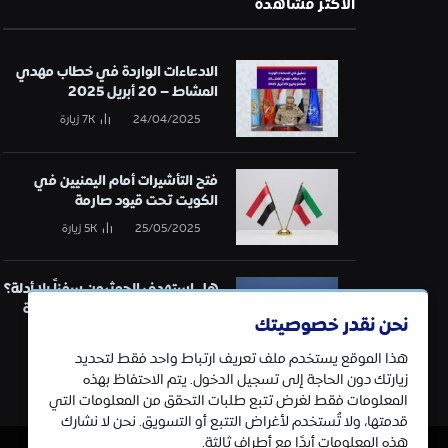
الأكثر مشاهدة
الادعاءات الواردة في خطاب مهدي
المشاط – 20 أبريل 2025
24/04/2025
7K
زيارة
فتح التأشيرات أمام اليمنيين في
الكويت تحت قيود صارمة
25/05/2025
5K
زيارة
هل استهدف الحوثيون سفناً بلا أدلة؟
تحقيق في قائمة الهجمات البحرية
نحن نقدر خصوصيتك
21/01/2025
5K
زيارة
هذا الموقع يستخدم ملف تعريف ارتباط واحد فقط لتحديد
زيارتك دون الحاجة إلى تسجيل الدخول. يتم الاحتفاظ بهذه
المعلومات فقط لغرض تتبع طلبات التحقق من المعلومات التي
قدمتها، ولا تُستخدم لأغراض التتبع أو التسويق. نحن لا نشارك
هذه المعلومات أبدًا مع أطراف ثالثة.