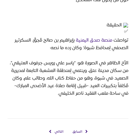
 الحقيقة:
تواصلت 
منصة صدق اليمنية
 بإبراهيم بن صالح مُجوَّر، السكرتير 
الصحفي لِمحافظ شبوة؛ وكان رده ما نصه:
الأخ الظاهر في الصورة هو: “ياسر علي رويس جرفوف العتيقي”، 
من سكان مدينة عتق، وينتمي لِمنطقة المشعبة التابعة لمديرية 
الصعيد في شبوة، وهو من حفاظ كتاب الله، وطالب علم، وكان 
مُكلفاً بتكبيرات العيد -قبيل إقامة صلاة عيد الأضحى المبارك- 
في ساحة ملعب الفقيد ناصر الخليفي.
السابق
التالي