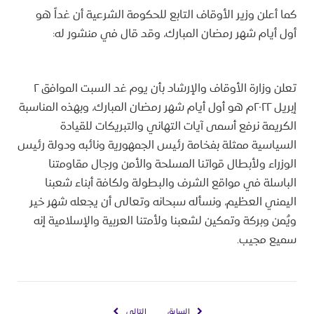
كما أعلن وزير الأوقاف التابع للحكومة الشرعية أن غداً هو
أول أيام شهر رمضان المبارك، وقد قال في منشور له:
تعلن وزارة الأوقاف والإرشاد بأن يوم غد السبت الموافق ٢
إبريل ٢٠٢٢م هو أول أيام شهر رمضان المبارك، وبهذه المناسبة
الكريمة نرفع أسمى آيات التهاني والتبريكات للقيادة
السياسية ممثلة بفخامة رئيس الجمهورية ونائبه ودولة رئيس
الوزراء ولأبطال قواتنا المسلحة والأمن ورجال مقاومتنا
الباسلة في مواقع الشرف والبطولة ولكافة أبناء شعبنا
اليمني العظيم، ونسأله سبحانه وتعالى أن يجعله شهر خير
ويُمن وبركة وتمكين لشعبنا ولأمتنا العربية والإسلامية إنه
سميع مجيب.
السابق
التالي