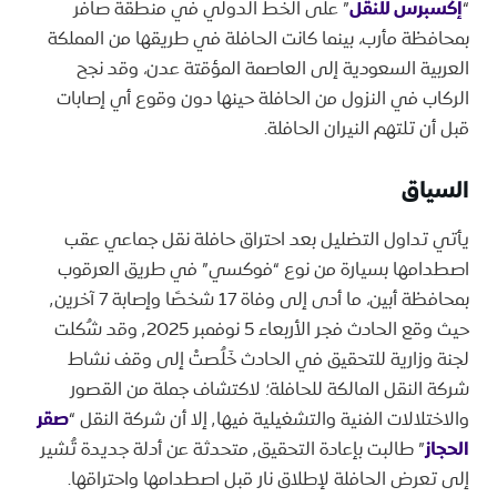
“
إكسبرس للنقل
” على الخط الدولي في منطقة صافر
بمحافظة مأرب، بينما كانت الحافلة في طريقها من المملكة
العربية السعودية إلى العاصمة المؤقتة عدن، وقد نجح
الركاب في النزول من الحافلة حينها دون وقوع أي إصابات
قبل أن تلتهم النيران الحافلة.
السياق
يأتي تداول التضليل بعد احتراق حافلة نقل جماعي عقب
اصطدامها بسيارة من نوع “فوكسي” في طريق العرقوب
بمحافظة أبين، ما أدى إلى وفاة 17 شخصًا وإصابة 7 آخرين٬
حيث وقع الحادث فجر الأربعاء 5 نوفمبر ٬2025 وقد شُكلت
لجنة وزارية للتحقيق في الحادث خَلُصتْ إلى وقف نشاط
شركة النقل المالكة للحافلة؛ لاكتشاف جملة من القصور
والاختلالات الفنية والتشغيلية فيها٬ إلا أن شركة النقل “
صقر
الحجاز
” طالبت بإعادة التحقيق٬ متحدثة عن أدلة جديدة تُشير
إلى تعرض الحافلة لإطلاق نار قبل اصطدامها واحتراقها.