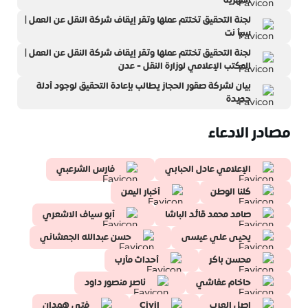
لجنة التحقيق تختتم عملها وتقر إيقاف شركة النقل عن العمل |
سبأ نت
‎لجنة التحقيق تختتم عملها وتقر إيقاف شركة النقل عن العمل |
المكتب الإعلامي لوزارة النقل - عدن‎
بيان لشركة صقور الحجاز يطالب بإعادة التحقيق لوجود أدلة
جديدة
مصادر الادعاء
الإعلامي عادل الحبابي
فارس الشرعبي
كلنا الوطن
أخبار اليمن
صامد محمد قائد الباشا
أبو سياف الاشعري
يحيى علي عيسى
حسن عبدالله الجعشاني
محسن باكر
أحداث مأرب
حاخام عفاشي
ناصر منصور داود
اصل العرب
Civil
فتى همدان