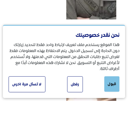
نحن نقدر خصوصيتك
حرب
15/06/2025
هذا الموقع يستخدم ملف تعريف ارتباط واحد فقط لتحديد زيارتك
لا صحة للفيديو الذي
دون الحاجة إلى تسجيل الدخول. يتم الاحتفاظ بهذه المعلومات فقط
زُعم أنه يوثق صاروخًا
لغرض تتبع طلبات التحقق من المعلومات التي قدمتها، ولا تُستخدم
إيرانيًا يصيب برجًا
لأغراض التتبع أو التسويق. نحن لا نشارك هذه المعلومات أبدًا مع
سكنيًا في تل أبيب
أطراف ثالثة.
قبول
رفض
لا تسأل مرة اخرى