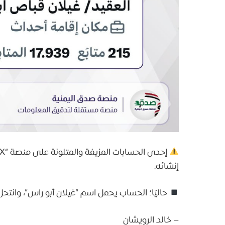
إنشائه.
حاليًا؛ الحساب يحمل اسم “غيلان أبو راس”، وانتحل س
– خالد الرويشان