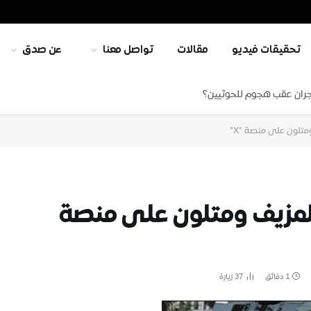
تحقيقات فيديو
مقالات
تواصل معنا
عن صدق
جران عقب هجوم للحوثيين؟
تلون على منصة “X”
لمزيف ومتلون على منصة
1 دقائق
37
زيارة