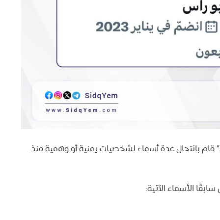
إحدى الحسابات المزيفة والمتلونة على منصة “X” قام بانتحال عدة أسماء لشخصيات يمنية أو وهمية منذ
ابقًا الأسماء الآتية: