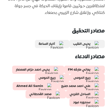
لمتظاهرين حـوثيين قاموا بإيقاف الحركة في جسر جولة
كنتاكي، وإغلاق شارع الزبيري بصنعاء.
مصادر التحقيق
يحيى النقيب
أخبار الساعة
مصادر الادعاء
يماني ماركه FM
يحيى احمد حزام المعصار
‏ربيع الدومى
‏ربيع الدومى
علي احمد محمد صنبع
Ahmed Ali Samin
الساحل الغربي
محمد القحطاني
سندوره عبود