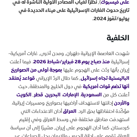
على فيسبوك
)٬
نظرًا لغياب المصادر الأولية الناشرة له في
تاريخ حدوث الغارات الإسرائيلية على ميناء الحديدة في
يوليو/تمّوز 2024.
الخلفية
شهدت العاصمة الإيرانية طهران٬ ومدن أخرى٬ غارات أمريكية-
إسرائيلية
منذ صباح يوم 28 فبراير/شباط 2026
، فيما أعلنت
إيران بأنها ردّت على الهجوم عليها
بموجة أولى من الصواريخ
الباليستية تجاه إسرائيل
٬ كما طال الردّ الإيراني
قواعد يُعتقد
أنها تضم قوات أمريكية
في دول الخليج والمنطقة٬ حيث
أعلنت كل من
السعودية
،
الإمارات
،
البحرين
،
قطر
٬
الكويت
والأردن
إدانتها لاستهداف أراضيها بصواريخ ومسيرات إيرانية،
مؤكّدة احتفاظها بحق الرد.
العراق
أدان الاعتداءات التي
استهدفت مناطق مختلفة في وسط العراق وفي إقليم
كردستان، كما أدان الهجوم على إيران٬ مشيرًا إلى أن سياسة
العراق تقوم على إدانة الحروب والإيمان بحل الصراعات عبر