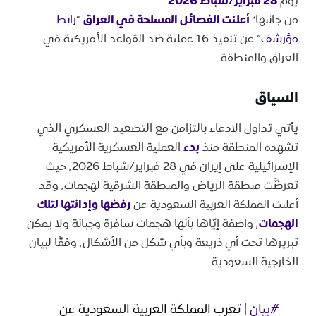
يوم
28 فبراير/شباط 2026
.
من جانبها؛
أعلنت الفصائل المسلحة في العراق
“
رابط
مؤرشف
” عن تنفيذ 16 عملية ضد القواعد الأمريكية في
العراق والمنطقة.
السياق
يأتي تداول الادعاء بالتزامن مع التصعيد العسكري الذي
تشهده المنطقة منذ
بدء
العملية العسكرية الأمريكية
الإسرائيلية على إيران في 28 فبراير/شباط ٬2026 حيث
تعرضَّت منطقة الرياض والمنطقة الشرقية لهجمات٬ وقد
أعلنت المملكة العربية السعودية عن
رفضها وإدانتها لتلك
الهجمات
٬ واصفة إيّاها بأنها هجمات سافرة وجبانة ولا يمكن
تبريرها تحت أي ذريعة وبأي شكل من الأشكال٬ وفقًا لبيان
الخارجية السعودية.
#بيان
| تعرب المملكة العربية السعودية عن