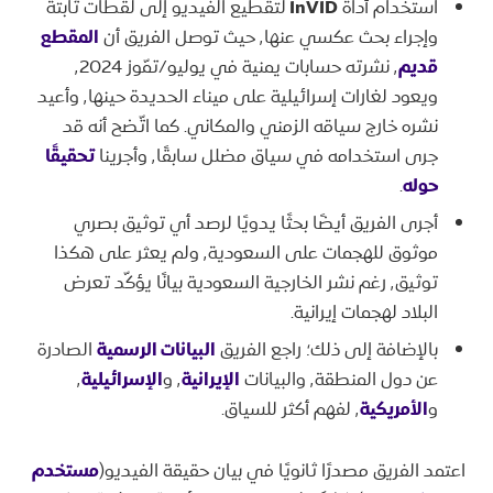
استخدام أداة
InVID
لتقطيع الفيديو إلى لقطات ثابتة
وإجراء بحث عكسي عنها٬ حيث توصل الفريق أن
المقطع
قديم
٬ نشرته حسابات يمنية في يوليو/تمّوز ٬2024
ويعود لغارات إسرائيلية على ميناء الحديدة حينها٬ وأعيد
نشره خارج سياقه الزمني والمكاني. كما اتّضح أنه قد
جرى استخدامه في سياق مضلل سابقًا٬ وأجرينا
تحقيقًا
حوله
.
أجرى الفريق أيضًا بحثًا يدويًا لرصد أي توثيق بصري
موثوق للهجمات على السعودية٬ ولم يعثر على هكذا
توثيق٬ رغم نشر الخارجية السعودية بيانًا يؤكّد تعرض
البلاد لهجمات إيرانية.
بالإضافة إلى ذلك؛ راجع الفريق
البيانات الرسمية
الصادرة
عن دول المنطقة٬ والبيانات
الإيرانية
٬ و
الإسرائيلية
٬
و
الأمريكية
٬ لفهم أكثر للسياق.
اعتمد الفريق مصدرًا ثانويًا في بيان حقيقة الفيديو(
مستخدم