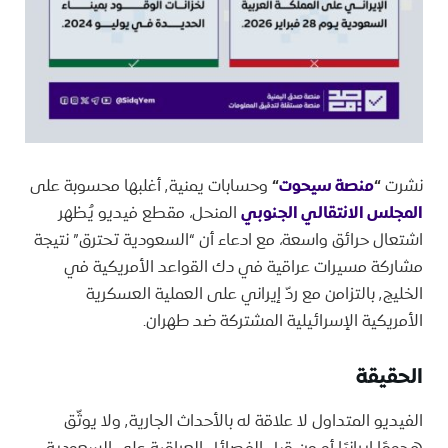
نشرت
“
منصة سيحوت
“
وحسابات يمنية٬ أغلبها محسوبة على
المجلس الانتقالي الجنوبي
المنحل، مقطع فيديو يُظهر
اشتعال حرائق واسعة، مع ادعاء أن “السعودية تحترق” نتيجة
مشاركة مسيرات عراقية في دك القواعد الأمريكية في
الخليج٬ بالتزامن مع ردّ إيراني على العملية العسكرية
الأمريكية الإسرائيلية المشتركة ضد طهران.
الحقيقة
الفيديو المتداول لا علاقة له بالأحداث الجارية٬ ولا يوثّق
هجومًا إيرانيًا أو من قبل الفصائل العراقية على السعودية.