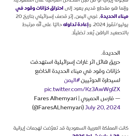
وإنما هو مقطع قديم يعود إلى
احتراق خزانات وقود في
ميناء الحديدة
٬ غربي اليمن٬ إثر قصف إسرائيلي بتاريخ 20
يوليو/تمّوز 2024، و
إعادة تداوله
حاليًا على أنّه مرتبط
بالتصعيد الراهن يُعد تضليلًا.
الحديدة..
حريق هائل اثر غارات إسرائيلية استهدفت
خزانات وقود في ميناء الحديدة الخاضع
لسيطرة الحوثيين.
#اليمن
pic.twitter.com/Kz3AwWglZX
— فارس الحميري | Fares Alhemyari
(@FaresALhemyari)
July 20, 2024
كانت المملكة العربية السعودية قد تعرّضت لهجمات إيرانية