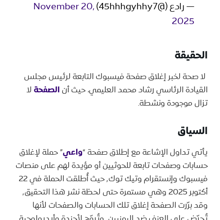
— رادع (@45hhhgyhhy7)
November 20,
2025
الحقيقة
​ لا صحة لخبر إغلاق صفحة فيسبوك التابعة لرئيس مجلس
القيادة الرئاسي رشاد محمد العليمي، حيث أن
الصفحة
لا
تزال موجودة ونشطة.
​السياق
يأتي تداول الإشاعة مع إطلاق صفحة “
واعي
” حملة لإغلاق
حسابات وصفحات تابعة للحوثيين أو مؤيدة لهم على منصات
فيسبوك وإنستقرام وتيك توك٬ حيث أُطلقت الحملة في 22
أكتوبر 2025 وهي مستمرة حتى لحظة نشر هذا التحقيق٬
وقد برّرت الصفحة إغلاق تلك الحسابات والصفحات لأنها
تُحرّض على العنف ضد اليمنيين٬ وتُروّج لأجندة وأيديولوجية