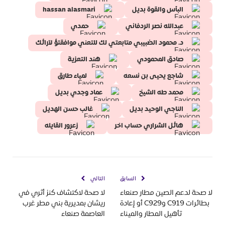
البأس والقوة بديل
hassan alasmari
عبدالله نصر الردفاني
حمدي
د. محمود الضبيبي متابعتي لك للتعني موافقتؤ لآرائك
صادق المحمودي
هند التعزية
شاجع يحيى بن نسعه
لمياء طارق
محمد طه الشيخ
عماد وجدي بديل
الناجي الوحيد بديل
غالب حسن الهديل
هائل الشراري حساب اخر
زعرور القايله
السابق
التالي
لا صحة لدعم الصين مطار صنعاء
لا صحة لاكتشاف كنز أثري في
بطائرات C919 وC929 أو إعادة
ريشان بمديرية بني مطر غرب
تأهيل المطار والميناء
العاصمة صنعاء