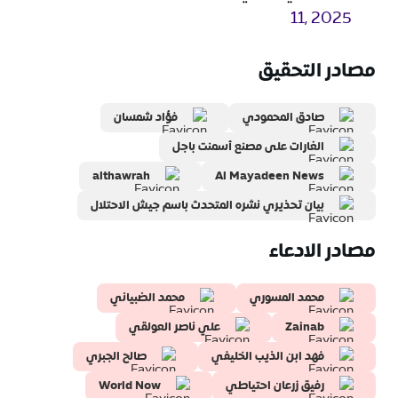
11, 2025
مصادر التحقيق
صادق المحمودي
فؤاد شمسان
الغارات على مصنع أسمنت باجل
althawrah
Al Mayadeen News
بيان تحذيري نشره المتحدث باسم جيش الاحتلال
مصادر الادعاء
محمد المسوري
محمد الضبياني
Zainab
علي ناصر العولقي
فهد ابن الذيب الخليفي
صالح الجبري
رفيق زرعان احتياطي
World Now