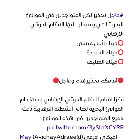
#عاجل
تحذير لكل المتواجدين في الموانئ
البحرية التي يسيطر عليها النظام الحوثي
الإرهابي
ميناء رأس عيسى
ميناء الحديدة
ميناء الصليف
أمامكم تحذير هام وعاجل
نظرًا لقيام النظام الحوثي الإرهابي باستخدام
الموانئ البحرية لصالح أنشطته الإرهابية نحث
جميع المتواجدين في هذه الموانئ…
pic.twitter.com/3ySkzXCYRR
— افيخاي ادرعي (@AvichayAdraee)
May