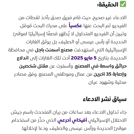
الحقيقة:
الادعاء غير صحيح، حيث قام فريق صدق بأخذ لقطات من
الفيديو ثم البحث عنها
عكسياً
على محرك البحث قوقل،
وتبين أن الفيديو المتداول لا يُظهر قصفًا إسرائيليًا لموانئ
الحديدة أو رأس عيسى أو الصليف، بل يوثق الغارات
الإسرائيلية التي استهدفت
مصنع أسمنت باجل
في محافظة
الحديدة، بتاريخ
5 مايو 2025
أدت تلك الغارات إلى
اندلاع
حرائق واسعة في المصنع
، وأسفرت عن
مقتل شخصين
وإصابة 35 آخرين
من عمال وموظفي المصنع، وفق مصادر
محلية وشهود عيان.
سياق نشر الادعاء
جاء تداول الادعاء بعد ساعات من بيان المتحدث باسم جيش
الاحتلال الإسرائيلي
أفيخاي أدرعي
الذي حذّر من استخدام
موانئ الحديدة ورأس عيسى والصليف، ودعا لإخلائها.