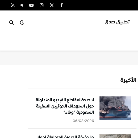
X
فيسبوك
الانستغرام
يوتيوب
تيلقرام
RSS
(Twitter)
تطبيق صدق
الأخيرة
لا صحة لمقاطع الفيديو المتداولة
حول استهداف الحوثيين السفينة
السعودية “وفاء”
06/08/2026
ما حقيقة الصورة المتداولة لدمار