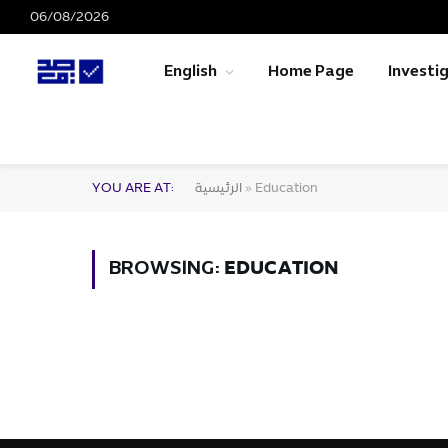
06/08/2026
English
Home Page
Investi
Education
»
الرئيسية
YOU ARE AT:
EDUCATION
BROWSING: